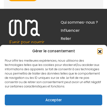
Qui sommes-nous ?
Influencer
Relier
S’unir pour nourrir
Outiller
quels que soient
Gérer le consentement
les aléas
Contact
Pour offrir les meilleures expériences, nous utilisons des
technologies telles que les cookies pour stocker et/ou accéder aux
informations des appareils. Le fait de consentir à ces technologies
nous permettra de traiter des données telles que le comportement
102 C, rue Amelot
de navigation ou les ID uniques sur ce site. Le fait de ne pas
75 011 Paris
consentir ou de retirer son consentement peut avoir un effet négatif
sur certaines caractéristiques et fonctions.
contact@cnra-
france.org
Accepter